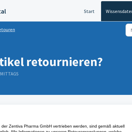
tal
Start
Wissensdate
etouren
tikel retournieren?
ORMITTAGS
n der Zentiva Pharma GmbH vertrieben werden, sind gemäß aktuell
ich. Alle Informationen zu unseren Retourenregelungen, welche