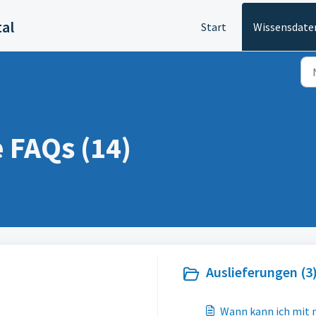
tal
Start
Wissensdate
 FAQs (14)
Auslieferungen (3
Wann kann ich mit 